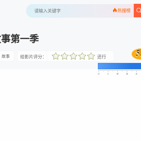
热搜榜
故事第一季
5
5
故事
给影片评分：
还行
很差
较差
还行
推荐
力荐