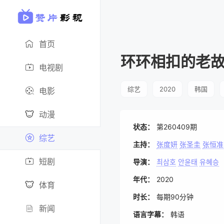
首页
环环相扣的老
电视剧
综艺
2020
韩国
电影
动漫
状态：
第260409期
综艺
主持：
张度妍
张圣圭
张恒准
短剧
导演：
최삼호
안윤태
유혜승
年代：
2020
体育
时长：
每期90分钟
新闻
语言字幕：
韩语