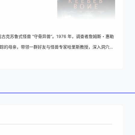
苏鲁式怪兽 “守骨异兽”。1976 年，调查者詹姆斯・惠勒
失踪的母亲，带领一群好友与怪兽专家哈里斯教授，深入洞穴系