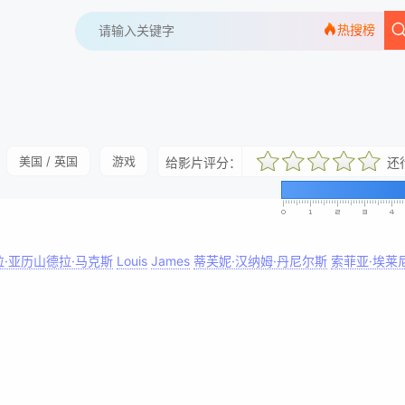
热搜榜
美国 / 英国
游戏
给影片评分：
还
很差
较差
还行
推荐
力荐
拉·亚历山德拉·马克斯
Louis
James
蒂芙妮·汉纳姆·丹尼尔斯
索菲亚·埃莱