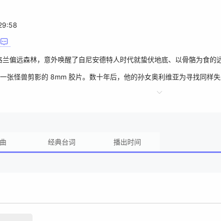
29:58
兰偏远森林，意外唤醒了自尼安德特人时代就蛰伏地底、以骨骼为食的远古克
一张怪兽剪影的 8mm 胶片。数十年后，他的孙女奥利维亚为寻找同样
己正被这只地底生物步步猎杀，陷入绝境求生的猎杀游戏。
曲
经典台词
播出时间