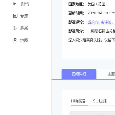
剧情
国家地区：
美国 / 英国
更新时间：
2026-04-10 17:
专题
影视评论：
当前有
0
条评论，
最新
影视简介：
一颗陨石撞击苏格
地图
深入洞穴后离奇失踪，仅留下
统调查连环失踪案，却不知自
视频详细
主题
HN线路
SU线路