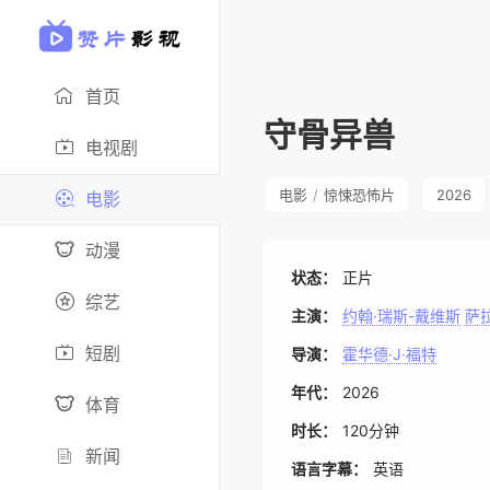
首页
守骨异兽
电视剧
电影
/
惊悚恐怖片
2026
电影
动漫
状态：
正片
综艺
主演：
约翰·瑞斯-戴维斯
萨
短剧
导演：
霍华德·J·福特
年代：
2026
体育
时长：
120分钟
新闻
语言字幕：
英语