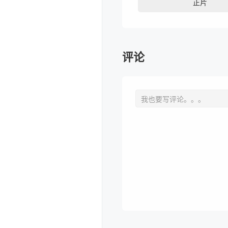
正片
评论