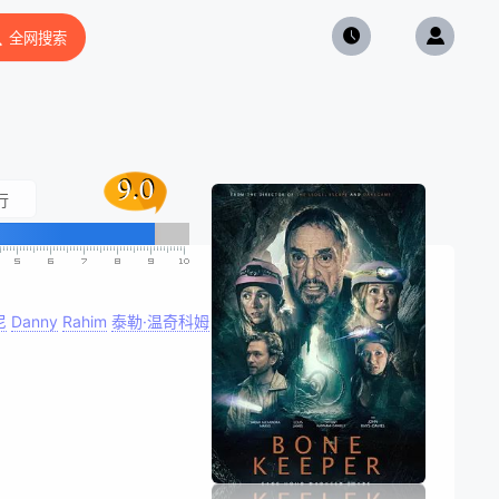
全网搜索
9.0
9.0
行
尼
Danny
Rahim
泰勒·温奇科姆