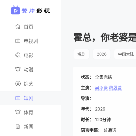
首页
霍总，你老婆
电视剧
短剧
2026
中国大陆
电影
动漫
状态：
全集完结
综艺
主演：
吴添豪
黎晟萱
短剧
导演：
年代：
2026
体育
时长：
120分钟
新闻
语言字幕：
普通话