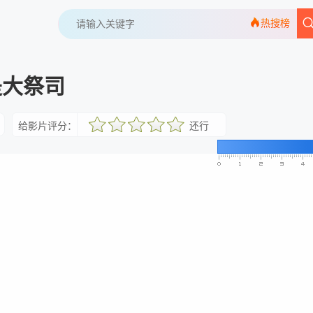
热搜榜
是大祭司
给影片评分：
还行
很差
较差
还行
推荐
力荐