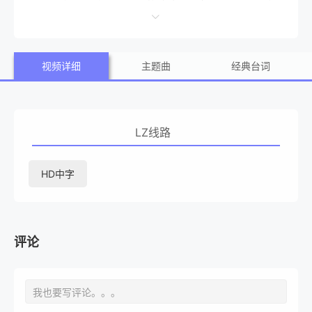
个顽强的性感美女，不惜代价要逃走，甚至可以牺牲色相。
视频详细
主题曲
经典台词
LZ线路
HD中字
评论