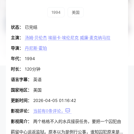
1994
美国
状态：
已完结
主演：
汤姆·贝伦杰
埃丽卡·埃伦尼克
威廉·麦克纳马拉
导演：
丹尼斯·霍珀
年代：
1994
时长：
120分钟
语言字幕：
英语
国家地区：
美国
更新时间：
2026-04-05 01:16:42
影视评论：
当前有
0
条评论，
影视简介：
两个格格不入的水兵接获任务，要把一个囚犯由
羁留中心运返监狱。原本以为是例行公事，谁知囚犯原来是