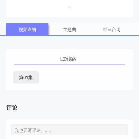
款。而加布利尔若想实现自己心中的梦想，钱是最关键的因
素。正因如此，机智狡猾的加布利尔决定向这笔赃款下手。
视频详细
主题曲
经典台词
要想计划能顺利进行，加布利尔需要一名顶尖的电脑黑
客。斯坦利（休•杰克曼 Hugh Jackman）正是地球上最顶
级的黑客之一，多年前他就把FBI引以为豪的安全系统搞得天
LZ线路
翻地覆，亦因此的引来牢狱之灾，妻子带着女儿远走他乡。
出狱后一直被禁止使用电脑和其他电子产品。 加布利尔
第01集
派他的女搭档金吉尔（哈莉•贝瑞 Halle Berry）游说斯坦利
出山，承诺成功后帮斯坦利取回女儿的抚养权并安排其远走
高飞享受新生活。经不住诱惑，斯坦利再度出山。然而，事
评论
情并没有像预想中顺利……