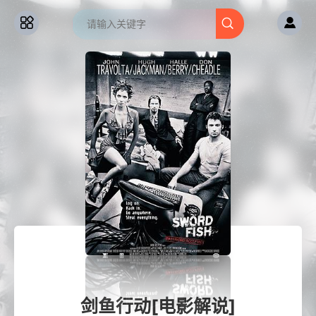
剑鱼行动[电影解说]