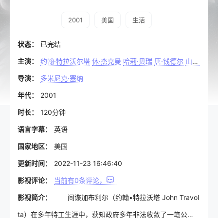
2001
美国
生活
状态：
已完结
主演：
约翰·特拉沃尔塔
休·杰克曼
哈莉·贝瑞
唐·钱德尔
山姆·夏普德
导演：
多米尼克·塞纳
年代：
2001
时长：
120分钟
语言字幕：
英语
国家地区：
美国
更新时间：
2022-11-23 16:46:40
影视评论：
当前有
0
条评论，
影视简介：
间谍加布利尔（约翰•特拉沃塔 John Travol
ta）在多年特工生涯中，获知政府多年非法收敛了一笔公