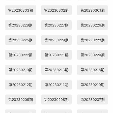
第20230303期
第20230302期
第20230301期
第20230228期
第20230227期
第20230226期
第20230225期
第20230224期
第20230223期
第20230222期
第20230221期
第20230220期
第20230219期
第20230218期
第20230216期
第20230212期
第20230211期
第20230210期
第20230209期
第20230208期
第20230207期