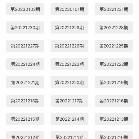
第20230102期
第20230101期
第20221231期
第20221230期
第20221229期
第20221228期
第20221227期
第20221226期
第20221225期
第20221224期
第20221223期
第20221222期
第20221221期
第20221220期
第20221219期
第20221218期
第20221217期
第20221216期
第20221215期
第20221214期
第20221213期
第20221212期
第20221211期
第20221210期