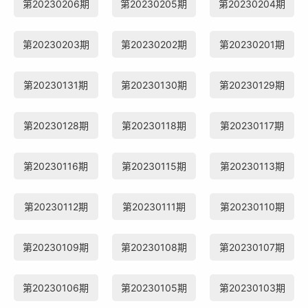
第20230206期
第20230205期
第20230204期
第20230203期
第20230202期
第20230201期
第20230131期
第20230130期
第20230129期
第20230128期
第20230118期
第20230117期
第20230116期
第20230115期
第20230113期
第20230112期
第20230111期
第20230110期
第20230109期
第20230108期
第20230107期
第20230106期
第20230105期
第20230103期