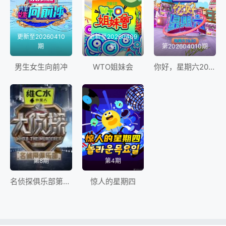
更新至20260410
更新至20260409
期
期
第202604010期
男生女生向前冲
WTO姐妹会
你好，星期六2023
第8期
第4期
名侦探俱乐部第十一季
惊人的星期四