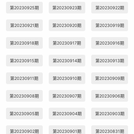
第20230925期
第20230923期
第20230922期
第20230921期
第20230920期
第20230919期
第20230918期
第20230917期
第20230916期
第20230915期
第20230914期
第20230913期
第20230911期
第20230910期
第20230909期
第20230908期
第20230907期
第20230906期
第20230905期
第20230904期
第20230903期
第20230902期
第20230901期
第20230831期