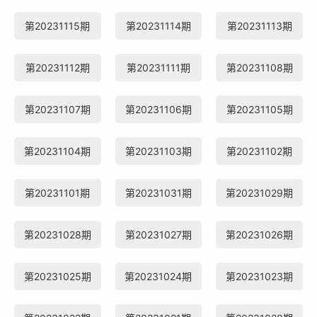
第20231115期
第20231114期
第20231113期
第20231112期
第20231111期
第20231108期
第20231107期
第20231106期
第20231105期
第20231104期
第20231103期
第20231102期
第20231101期
第20231031期
第20231029期
第20231028期
第20231027期
第20231026期
第20231025期
第20231024期
第20231023期