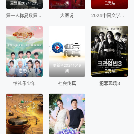
更新至20241203
期
已完结
第一人称复数第二季
大医说
2024中国文学盛典·骏马奖之夜
更新至20241019
已完结
期
已完结
恰礼乐少年
社会传真
犯罪现场3