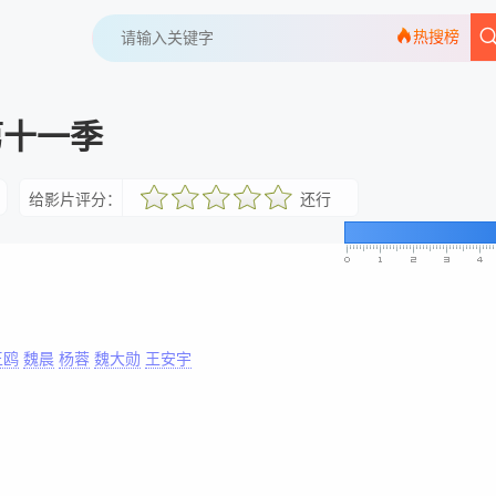
热搜榜
第十一季
给影片评分：
还行
很差
较差
还行
推荐
力荐
王鸥
魏晨
杨蓉
魏大勋
王安宇