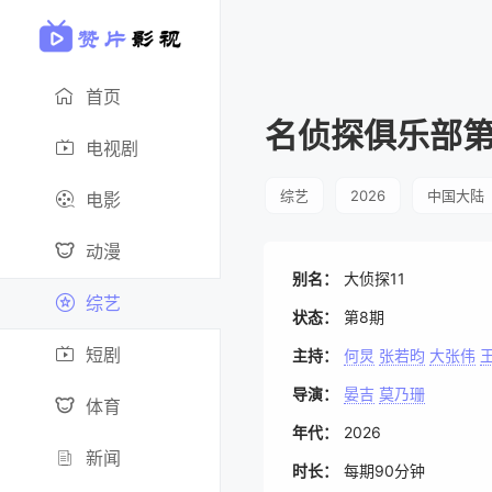
首页
名侦探俱乐部
电视剧
综艺
2026
中国大陆
电影
动漫
别名：
大侦探11
综艺
状态：
第8期
短剧
主持：
何炅
张若昀
大张伟
导演：
晏吉
莫乃珊
体育
年代：
2026
新闻
时长：
每期90分钟