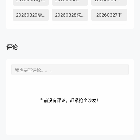
20260329魔力sir超
20260328怼脸拍
20260327下
20260327上
20260326超前彩蛋
20260325成长记录
20260324小日记
20260323魔先堡
20260322超会变
评论
20260321怼脸拍
20260320下
20260320上
20260319超前彩蛋
20260318成长记录
20260317魔力sir小
20260316魔先堡
20260315魔力sir超
20260314着魔团怼脸拍
当前没有评论，赶紧抢个沙发！
20260313下
20260313上
20260306先导片