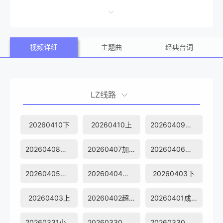
化符号。超豪华“着魔团”阵容、75组迥然不同的“魔力sir”，覆
盖全年龄层，国民金曲魔性改编、跨风格舞台惊喜碰撞。一
视频详细
主题曲
经典台词
起赴一场魔性快乐的音乐之约，在刻进DNA的旋律里释放情
绪，共同见证“魔力歌先生”的诞生！
LZ线路
20260410下
20260410上
20260409超前彩蛋
20260408加更
20260407加更
20260406魔先堡
20260405超会变
20260404怼脸拍
20260403下
20260403上
20260402超前彩蛋
20260401成长记录
20260331小日记
20260330桃花坞Rea
20260330魔先堡