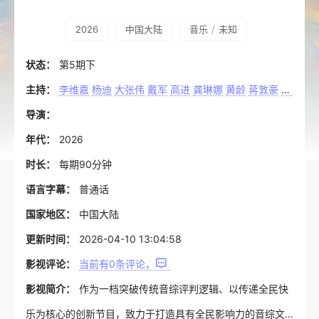
2026
中国大陆
音乐
/
未知
状态：
第5期下
主持：
李维嘉
杨迪
大张伟
戴军
高进
龚琳娜
黄龄
蒋敦豪
吉克隽
导演：
年代：
2026
时长：
每期90分钟
语言字幕：
普通话
国家地区：
中国大陆
更新时间：
2026-04-10 13:04:58
影视评论：
当前有
0
条评论，
影视简介：
作为一档突破传统音综评判逻辑、以传递全民快
乐为核心的创新节目，致力于打造具有全民影响力的音综文