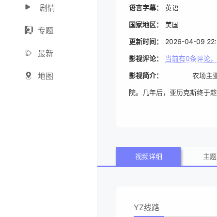
剧情
语言字幕：
英语
国家地区：
美国
专题
更新时间：
2026-04-09 22:
最新
影视评论：
当前有
0
条评论，
地图
影视简介：
农场主亚历克斯
院。几年后，亚历克斯终于趁
上为消费者设计和制作游戏，
亚历克斯于死地。在茫茫人海
视频详细
主题
YZ线路