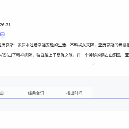
26:31
一家原本过着幸福安逸的生活，不料祸从天降，亚历克斯的老婆孩子
机逃出了精神病院，独自踏上了复仇之旅。在一个神秘的远古山洞里，亚
实则在钻研远古人类克罗马农人留下的神秘机器，妄图解开永生的秘密。
中逃亡的亚历克斯得到了女警察卡特的协助，然而他的复仇计划能够成功
曲
经典台词
播出时间