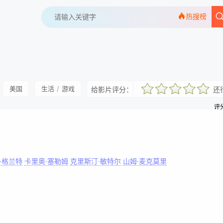
热搜榜
美国
生活
/
游戏
给影片评分：
还
很差
较差
还行
推荐
力荐
评分
·格兰特
卡里奥·塞勒姆
克里斯汀·敏特尔
山姆·麦克莫里