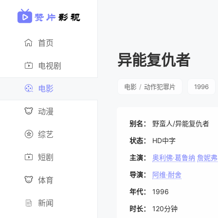
首页
异能复仇者
电视剧
电影
/
动作犯罪片
1996
电影
动漫
别名：
野蛮人/异能复仇者
综艺
状态：
HD中字
短剧
主演：
奥利佛·葛鲁纳
詹妮弗
导演：
阿维·耐舍
体育
年代：
1996
新闻
时长：
120分钟