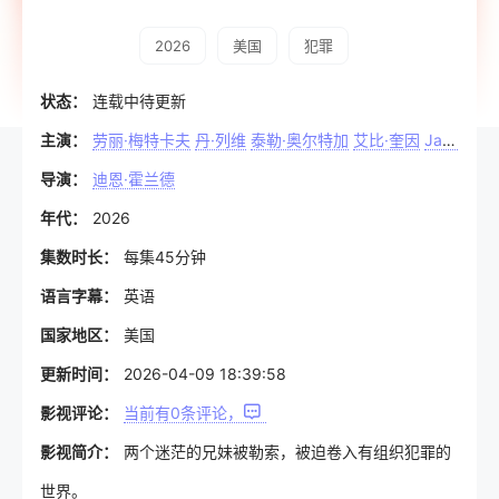
2026
美国
犯罪
状态：
连载中待更新
主演：
劳丽·梅特卡夫
丹·列维
泰勒·奥尔特加
艾比·奎因
Jack
Inna
导演：
迪恩·霍兰德
年代：
2026
集数时长：
每集45分钟
语言字幕：
英语
国家地区：
美国
更新时间：
2026-04-09 18:39:58
影视评论：
当前有
0
条评论，
影视简介：
两个迷茫的兄妹被勒索，被迫卷入有组织犯罪的
世界。