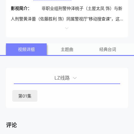
影视简介：
非职业组刑警仲泽桃子（土屋太凤 饰）与新
人刑警黄泽蕾（佐藤胜利 饰）同属警视厅“移动搜查课”，这
是一个驾驶多功能搜查卡车奔赴各地调查案件的特殊部门。
当案件跨越多个地区时，警视厅与各地警察之间常因管辖权
视频详细
主题曲
经典台词
产生对立，而移动搜查课正是为打破这种局面而设立。性格
直率冲动的桃子，与因一次失误被调来的热血新人蕾，在被
称为“一番星”的搜查车上，与队友们奔赴各地现场追查真相。
LZ线路
在一次次广域案件调查中，两人逐渐成长，也慢慢揭开各自
隐藏的过去。
第01集
评论