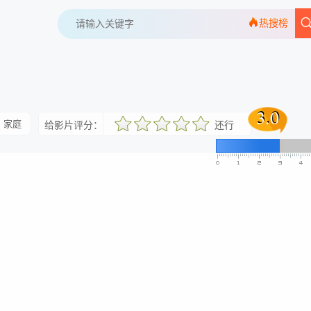
热搜榜
3.0
3.0
家庭
给影片评分：
还行
很差
较差
还行
推荐
力荐