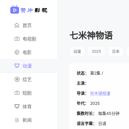
首页
七米神物语
电视剧
动漫
2025
日本
电影
动漫
状态：
第2集 /
综艺
主演：
短剧
导演：
铃木镜规谦
年代：
2025
体育
集数时长：
每集45分钟
新闻
语言字幕：
日语