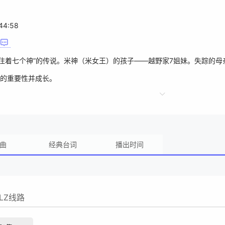
44:58
里住着七个神”的传说。米神（米女王）的孩子——越野家7姐妹。失踪的
的重要性并成长。
曲
经典台词
播出时间
LZ线路