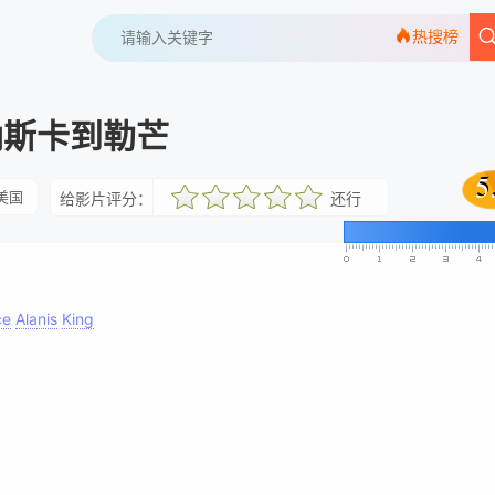
热搜榜
纳斯卡到勒芒
5
5
美国
给影片评分：
还行
很差
较差
还行
推荐
力荐
ce
Alanis
King