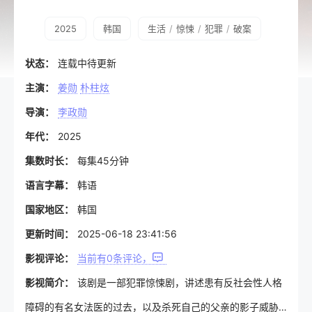
2025
韩国
生活
/
惊悚
/
犯罪
/
破案
状态：
连载中待更新
主演：
姜勋
朴柱炫
导演：
李政勋
年代：
2025
集数时长：
每集45分钟
语言字幕：
韩语
国家地区：
韩国
更新时间：
2025-06-18 23:41:56
影视评论：
当前有
0
条评论，
影视简介：
该剧是一部犯罪惊悚剧，讲述患有反社会性人格
障碍的有名女法医的过去，以及杀死自己的父亲的影子威胁