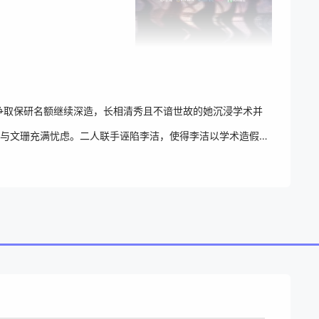
生李洁决定争取保研名额继续深造，长相清秀且不谙世故的她沉浸学术并
与文珊充满忧虑。二人联手诬陷李洁，使得李洁以学术造假的
医院，医生告知她有了身孕。由于身体虚弱，李洁无法打掉孩
小生命才是她最后的希望。于是，她离开了林市，决定忘记过
健康快乐的长大，亭亭玉立，活泼开朗。正当李一鸣以为一切回归平
地忍让和逃避不能解决问题，反抗才能不受欺凌。她不要再被