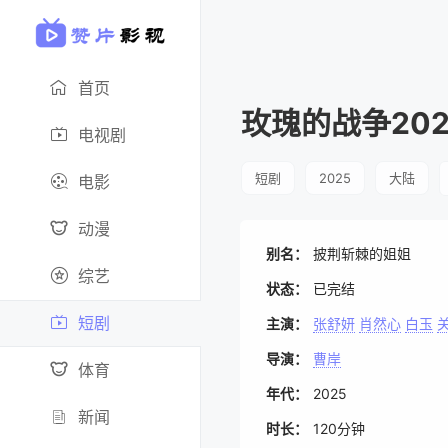
首页
玫瑰的战争202
电视剧
短剧
2025
大陆
电影
动漫
别名：
披荆斩棘的姐姐
综艺
状态：
已完结
短剧
主演：
张舒妍
肖然心
白玉
导演：
曹岸
体育
年代：
2025
新闻
时长：
120分钟