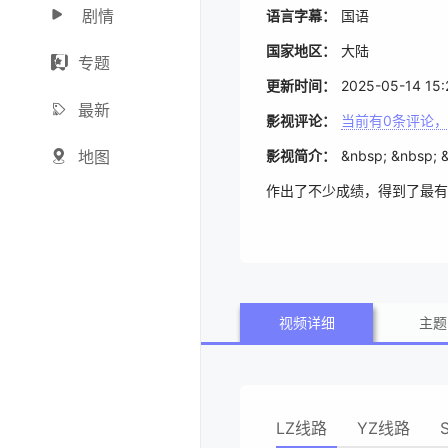
剧情
语言字幕：
国语
国家地区：
大陆
专题
更新时间：
2025-05-14 15:
最新
影视评论：
当前有
0
条评论，
地图
影视简介：
&nbsp; &n
作出了不少成绩，得到了最有
名义被学校开除。李洁的家人
子，在与新生命相处的过程中
往，重新开始。李洁改名为李一
视频详细
主题
静时，李安乐伤痕累累地回到
这个世界凝视，她要女性力量
LZ线路
YZ线路