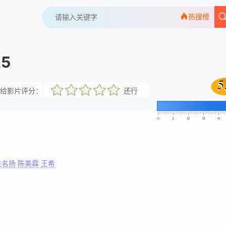
热搜榜
5
5
5
给影片评分：
还行
很差
较差
还行
推荐
力荐
关名扬
陈美霖
王希