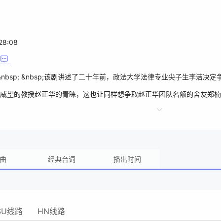
28:08
bsp; &nbsp; &nbsp;该剧讲述了二十年前，政法大学法律专业尖子
威望的教授赵正华的青睐，这也让同样想争取赵正华团队名额的舍友郑楠
因女儿的污点而不听其解释。心灰意冷的李洁想要轻生，被路人救下送往
，她开始回忆过去。看透了人性和黑暗的她惊觉，或许只有肚子里纯洁的
鸣，并生下了女儿李安乐。 &nbsp; &nbsp;二十年过去，李安乐
曲
经典台词
播出时间
了家，二十年前自己的经历在最爱的女儿身上重演。李洁彻底醒悟，一味
被看见！
SU线路
HN线路