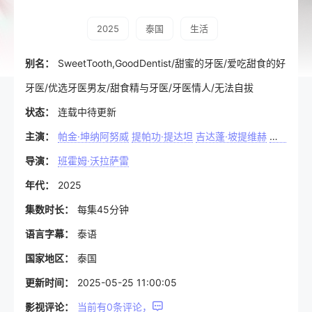
2025
泰国
生活
别名：
SweetTooth,GoodDentist/甜蜜的牙医/爱吃甜食的好
牙医/优选牙医男友/甜食精与牙医/牙医情人/无法自拔
状态：
连载中待更新
主演：
帕金·坤纳阿努威
提帕功·提达坦
吉达蓬·坡提维赫
布·米帕迪
导演：
班霍姆·沃拉萨雷
年代：
2025
集数时长：
每集45分钟
语言字幕：
泰语
国家地区：
泰国
更新时间：
2025-05-25 11:00:05
影视评论：
当前有
0
条评论，