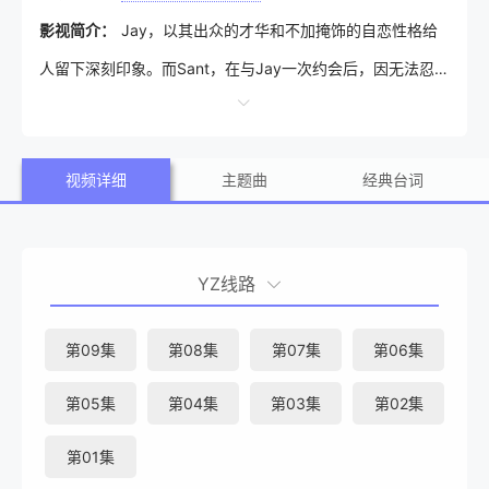
影视简介：
Jay，以其出众的才华和不加掩饰的自恋性格给
人留下深刻印象。而Sant，在与Jay一次约会后，因无法忍受
其自恋行径，选择在所有社交平台将其屏蔽。然而，命运的
安排总是出人意料，两年后的某天，两人因Sant对甜食的热
视频详细
主题曲
经典台词
爱和由此引发的牙齿问题再次交汇。Sant运营的甜点ASMR
频道不仅让他收获了一批忠实粉丝，也让他的牙齿状况亮起
了红灯，不得不求助于已成为牙科学生的Jay。更为巧合的
YZ线路
是，Jay恰好在Sant所住公寓楼下的便利店开始了夜班工作，
这让两人的再次相遇变得不可避免。尽管Sant曾试图避开Ja
第09集
第08集
第07集
第06集
y，但生活的小插曲似乎在鼓励他重新审视这段关系。时间的
第05集
第04集
第03集
第02集
流逝似乎并未改变Jay的自恋本性，而Sant却在内心深处萌生
了再次给予这段感情机会的想法。或许，正是这份不确定中
第01集
蕴含的微小希望，让Sant相信，这一次，他们的故事可能会