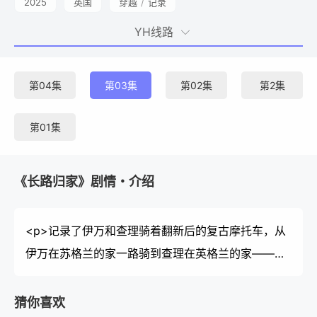
2025
英国
穿越
/
记录
YH线路
第04集
第03集
第02集
第2集
第01集
《长路归家》剧情・介绍
<p>记录了伊万和查理骑着翻新后的复古摩托车，从
伊万在苏格兰的家一路骑到查理在英格兰的家——但
他们可不是走最短的路线，而是选择“绕远路”！他们
将穿越北海前往斯堪的纳维亚，骑至北极圈，再南下
猜你喜欢