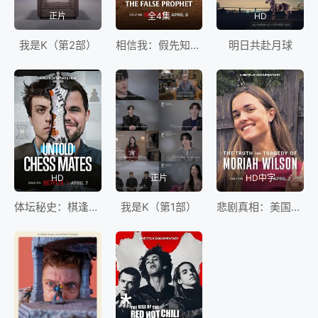
正片
全4集
HD
我是K（第2部）
相信我：假先知真面目
明日共赴月球
HD
正片
HD中字
体坛秘史：棋逢敌手
我是K（第1部）
悲剧真相：美国自行车选手命案