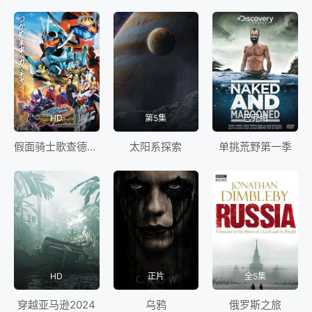
波罗的海国家、横穿欧洲大陆，最终在两个月后跨越
英吉利海峡回到家乡。 这是一场穿越超过15个国
家的冒险旅程，他们将领略壮丽风光，行驶在世界上
一些最精彩的驾驶路线中。途中，他们还会深入当地
文化，与当地人互动，体验各种独特又有趣的活动。
</p>
HD
第5集
已完结
假面骑士歌查德剧场版：THE·未来·破晓
太阳系探索
单挑荒野第一季
HD
正片
全5集
穿越亚马逊2024
乌鸦
俄罗斯之旅